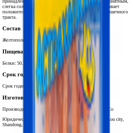
принадлежит к семейству Ставридовых. Обладает приятным,
слегка солоноватым вкусом, её легко чистить. Оказывает
положительное воздействие на работу желудочно-кишечного
тракта.
Состав
Желтополосый селар, соль.
Пищевая ценность на 100г
Белки
:
50.1
Жиры
:
6.5
Углеводы
:
0
Калории
:
258.9
Срок годности
Срок годности
:
18 месяцев
Изготовитель
Производитель:
Longkou Sanming Aquatic Foodstuffs Co
Юридический адрес:
Ltd. 265707 Shiliang town, Longkou city,
Shandong, China, Китайская Народная Республика