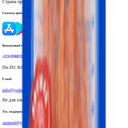
Страна производства:
Китай
Скачать приложение
Контактный телефон
+375(29)6875999
Пн-Пт: 8:00 - 17:00
E-mail
info@yoda.by
Не для электронных обращений
Тех. поддержка
support@yoda.by