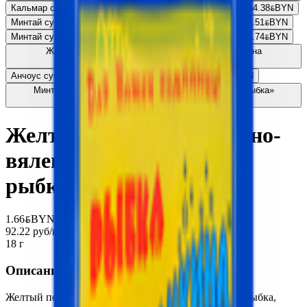
Кальмар сушено-вяленый «Астраханкина рыбка» стружка
4.38
BYN
BYN
Минтай сушено-вяленый «Астраханкина рыбка» палочки
1.51
BYN
BYN
Минтай сушено-вяленый «Астраханкина рыбка» палочки
4.74
BYN
BYN
Желтый полосатик сушено-вяленый «Астраханкина
рыбка»
3.35
BYN
BYN
Анчоус сушено-вяленый «Астраханкина рыбка»
2.28
BYN
BYN
Минтай сушено-вяленый с перцем «Астраханкина рыбка»
таранка
2.94
BYN
BYN
Желтый полосатик сущено-
вяленый «Астраханкина
рыбка»
1.66
BYN
BYN
92.22 руб/кг
18 г
Описание
Желтый полосатик сушеный – небольшая морская рыбка,