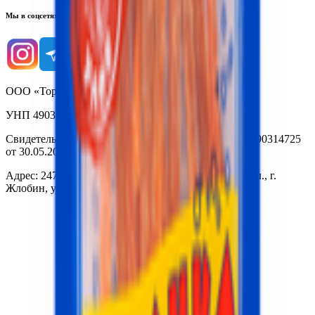
Мы в соцсетях
ООО «Торговая сеть «Продмир»
УНП 490314725
Свидетельство о государственной регистрации № 490314725
от 30.05.2003г выдано Гомельским облисполкомом
Адрес: 247210, Республика Беларусь, Гомельская обл., г.
Жлобин, ул. Козлова 2-А