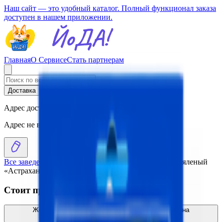
Наш сайт — это удобный каталог. Полный функционал заказа
доступен в нашем приложении.
Главная
О Сервисе
Стать партнерам
Доставка
Самовывоз
Адрес доставки
Адрес не выбран
Все заведения
›
Каталог
›
Желтый полосатик сущено-вяленый
«Астраханкина рыбка»
Стоит присмотреться
Желтый полосатик сущено-вяленый «Астраханкина
рыбка»
5.70
BYN
BYN