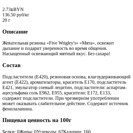
2.73
BYN
BYN
136.50 руб/кг
20 г
Описание
Жевательная резинка «Five Wrigley's» «Мята», освежит
дыхание и подарит уверенность во время общения.
Насыщенный освежающий мятный вкус. Без сахара!
Состав
Подсластители (Е420), резиновая основа, влагоудерживающий
агент (Е422), ароматизаторы, краситель Е170, подсластитель
Е421, эмульгатор соевый лецитин, подсластители: аспартам-
ацесульфама соль Е962, Е955, красители: Е172, Е133,
содержит подсластители. При чрезмерном употреблении
может оказывать слабительное действие. Содержит источник
фенилаланина.
Пищевая ценность на 100г
Белки
:
0
Жиры
:
0
Углеводы
:
67
Калории
:
160