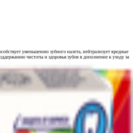
пособствует уменьшению зубного налета, нейтрализует вредные
оддержанию чистоты и здоровья зубов в дополнение к уходу за
 эмульгатор соевый лецитин, подсластители: аспартам Е951,