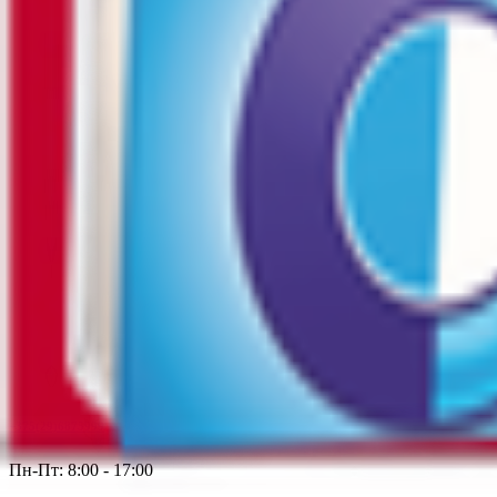
Срок годности
:
12 месяцев
Изготовитель
Производитель:
ООО «Марс»
Юридический адрес:
433400, Россия, Ульяновская обл., Чердакли
Россия, 346714, Ростовская обл., Аксайский р-н, ст-ца Грушевск
область, Новосибирский м.р-н, с.п. Толмачевский с/с, платф. 330
Страна производства:
Россия
Скачать приложение
Контактный телефон
+375(29)6875999
Пн-Пт: 8:00 - 17:00