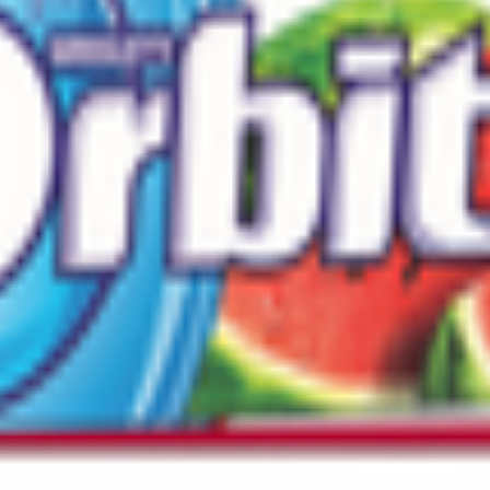
нский р-н, рп. Чердаклы, ул. Степная, зд. 20; 142800, Россия, Мос
ая, ул. Марсово поле,1; 196140, Россия, г. Сантк-Петербург, Пулк
7, км, д. 15