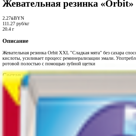
Жевательная резинка «Orbit»
2.27
BYN
BYN
111.27 руб/кг
20.4 г
Описание
Жевательная резинка Orbit XXL "Сладкая мята" без сахара спо
кислоты, усиливает процесс реминерализации эмали. Употребл
ротовой полостью с помощью зубной щетки
Состав
Подсластитель Е420, Е965; резиновая основа, краситель Е170,
Е950, Е421; глазирователь Е903. антиокислитель Е320. Содерж
Пищевая ценность на 100г
Жиры
:
0
Белки
:
0
Калории
:
150
Углеводы
:
62.6
Срок годности