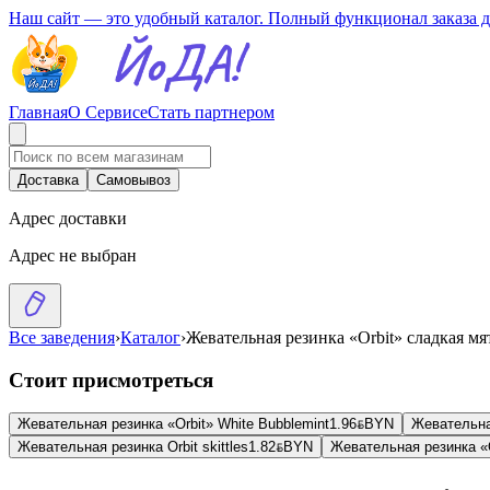
Наш сайт — это удобный каталог. Полный функционал заказа 
Главная
О Сервисе
Стать партнером
Доставка
Самовывоз
Адрес доставки
Адрес не выбран
Все заведения
›
Каталог
›
Жевательная резинка «Orbit» сладкая мя
Стоит присмотреться
Жевательная резинка «Orbit» White Bubblemint
1.96
BYN
BYN
Жевательна
Жевательная резинка Orbit skittles
1.82
BYN
BYN
Жевательная резинка «