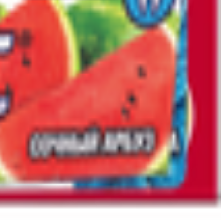
ковская обл., г.о. Ступино, г. Ступино, ул. Лужниковская. д. 2;
овское, Ш., д. 48, лит. А; 633100, Россия, Новосибирская