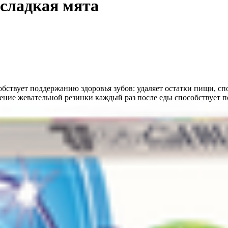
 сладкая мята
собствует поддержанию здоровья зубов: удаляет остатки пищи, с
ение жевательной резинки каждый раз после еды способствует п
 загуститель Е414, ароматизаторы, антислеживающий агент Е553,
ит подсластители.