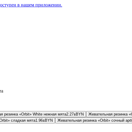
доступен в нашем приложении.
та
я резинка «Orbit» White нежная мята
2.27
BYN
BYN
Жевательная резинка «O
Orbit» сладкая мята
1.96
BYN
BYN
Жевательная резинка «Orbit» сочный арб