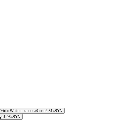
rbit» White сочное яблоко
2.51
BYN
BYN
уз
1.96
BYN
BYN