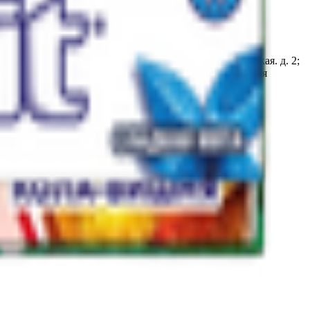
ковская обл., г.о. Ступино, г. Ступино, ул. Лужниковская. д. 2;
овское, Ш., д. 48, лит. А; 633100, Россия, Новосибирская