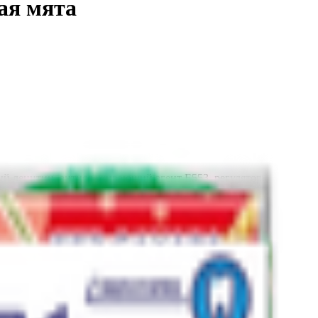
ая мята
евый лецитин, антислеживающий агент Е553, регулятор
ели.