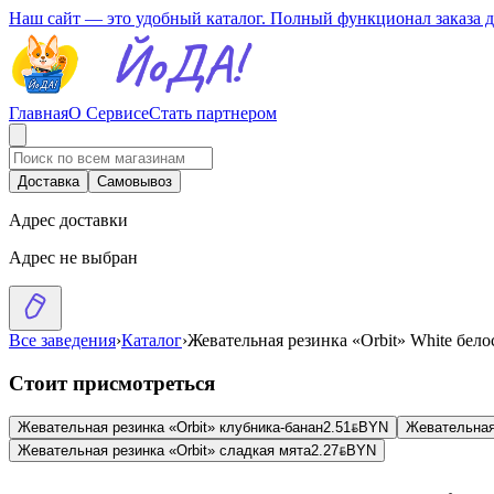
Наш сайт — это удобный каталог. Полный функционал заказа 
Главная
О Сервисе
Стать партнером
Доставка
Самовывоз
Адрес доставки
Адрес не выбран
Все заведения
›
Каталог
›
Жевательная резинка «Orbit» White бе
Стоит присмотреться
Жевательная резинка «Orbit» клубника-банан
2.51
BYN
BYN
Жевательная 
Жевательная резинка «Orbit» сладкая мята
2.27
BYN
BYN