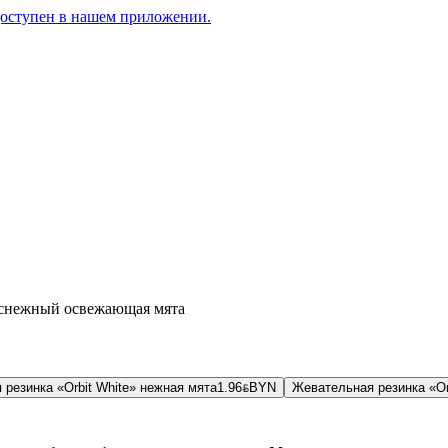
доступен в нашем приложении.
лоснежный освежающая мята
резинка «Orbit White» нежная мята
1.96
BYN
BYN
Жевательная резинка «Or