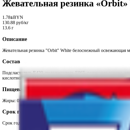
Жевательная резинка «Orbit
1.78
BYN
BYN
130.88 руб/кг
13.6 г
Описание
Жевательная резинка "Orbit" White белоснежный освежающая мят
Состав
Подсластитель Е420, подсластитель Е965, резиновая основа, к
кислотности Е341, подсластители: аспартам, Е951, Е421, Е950;
Пищевая ценность на 100г
Жиры
:
0
Белки
:
0
Калории
:
127
Углеводы
:
53
Срок годности
Срок годности
:
1 год