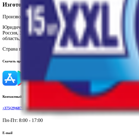
Изготовитель
Производитель:
ООО «Марс»
Юридический адрес:
433400, Россия, Ульяновская обл., Чердакли
Россия, 346714, Ростовская обл., Аксайский р-н, ст-ца Грушевск
область, Новосибирский м.р-н, с.п. Толмачевский с/с, платф. 330
Страна производства:
Россия
Скачать приложение
Контактный телефон
+375(29)6875999
Пн-Пт: 8:00 - 17:00
E-mail