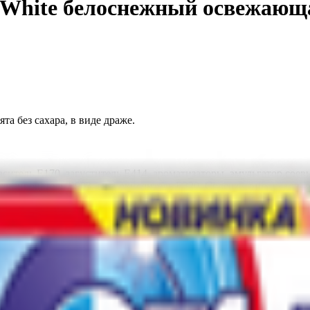
» White белоснежный освежающ
а без сахара, в виде драже.
раситель Е170, загуститель Е414, ароматизаторы, эмульгатор со
 глазирователь Е903, антиокислитель Е320. Содержит подсластит