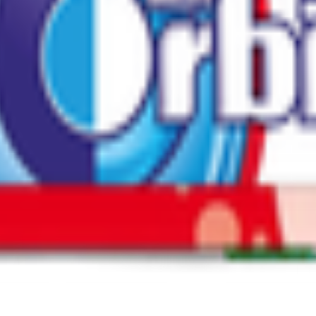
нский р-н, рп. Чердаклы, ул. Степная, зд. 20; 142800, Россия, Мос
ая, ул. Марсово поле,1; 196140, Россия, г. Сантк-Петербург, Пулк
7, км, д. 15