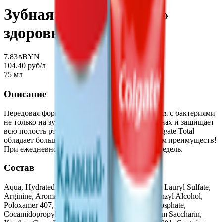
Зубная паста «Colgate»
здоровье десен
7.83
BYN
BYN
104.40 руб/л
75 мл
Описание
Передовая формула нового Colgate Total борется с бактериями
не только на зубах, но и на языке, щеках и деснах и защищает
всю полость рта в течение 12 часов Новый Colgate Total
обладает большим, чем когда-либо количеством преимуществ!
При ежедневном использовании в течение 4 недель.
Состав
Aqua, Hydrated Silica, Glycerin, Sorbitol, Sodium Lauryl Sulfate,
Arginine, Aroma, Zinc Oxide, Cellulose Gum, Benzyl Alcohol,
Poloxamer 407, Zinc Citrate, Tetrasodium Pyrophosphate,
Cocamidopropyl Betaine, Sodium Fluoride, Sodium Saccharin,