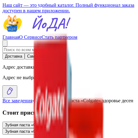
Наш сайт — это удобный каталог. Полный функционал заказа
доступен в нашем приложении.
Главная
О Сервисе
Стать партнером
Доставка
Самовывоз
Адрес доставки
Адрес не выбран
Все заведения
›
Каталог
›
Зубная паста «Colgate» здоровье десен
Стоит присмотреться
Зубная паста «Colgate» лечебные травы
6.40
BYN
BYN
Зубная паста «Colgate» кальций-ремин
8.00
BYN
BYN