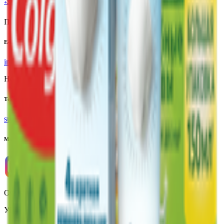
+375(29)6875999
Пн-Пт: 8:00 - 17:00
E-mail
info@yoda.by
Не для электронных обращений
Тех. поддержка
support@yoda.by
Мы в соцсетях
ООО «Торговая сеть «Продмир»
УНП 490314725