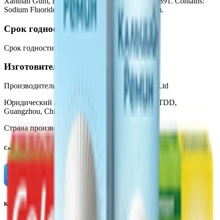
Xanthan Gum, Phosphoric Acid, Sucralose, CI 77891. Contains:
Sodium Fluoride Total Fluoride content: 1450 ppm.
Срок годности
Срок годности
:
24 месяца
Изготовитель
Производитель:
Colgate-Palmolive (China) Co., Ltd
Юридический адрес:
#338 Qing Nian Road, GETDD,
Guangzhou, China, Китай
Страна производства:
Китай
Скачать приложение
Контактный телефон