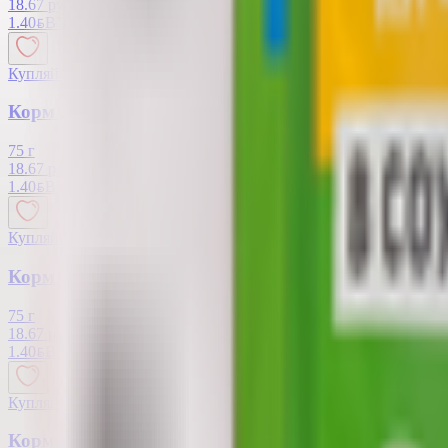
18.67 руб/кг
1.40
BYN
BYN
Купляйце Беларускае
Корм для кошек «Whiskas» паштет с курицей и и
75 г
18.67 руб/кг
1.40
BYN
BYN
Купляйце Беларускае
Корм для кошек «Whiskas» паштет из форели
75 г
18.67 руб/кг
1.40
BYN
BYN
Купляйце Беларускае
Корм для кошек «Whiskas» паштет из кролика