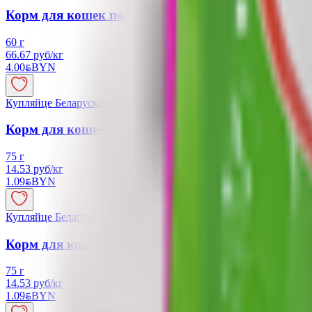
Корм для кошек подушечки «Dreamies» с индейко
60 г
66.67 руб/кг
4.00
BYN
BYN
Купляйце Беларускае
Корм для кошек «Дарлинг» лосось
75 г
14.53 руб/кг
1.09
BYN
BYN
Купляйце Беларускае
Корм для кошек «Дарлинг» говядина
75 г
14.53 руб/кг
1.09
BYN
BYN