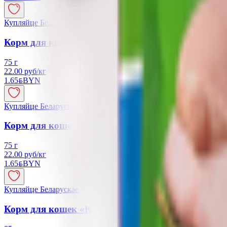
Купляйце Беларускае
Корм для кошек «PERFECT FIT» лосось
75 г
22.00 руб/кг
1.65
BYN
BYN
Купляйце Беларускае
Корм для кошек «PERFECT FIT» курица
75 г
22.00 руб/кг
1.65
BYN
BYN
Купляйце Беларускае
Корм для кошек «Kitekat» ягнёнок в соусе