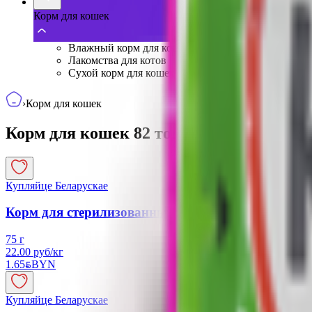
Корм для кошек
Влажный корм для кошек
Лакомства для котов
Сухой корм для кошек
›
Корм для кошек
Корм для кошек
82
товаров
Купляйце Беларускае
Корм для стерилизованных кошек и котов «Perfect 
75 г
22.00 руб/кг
1.65
BYN
BYN
Купляйце Беларускае