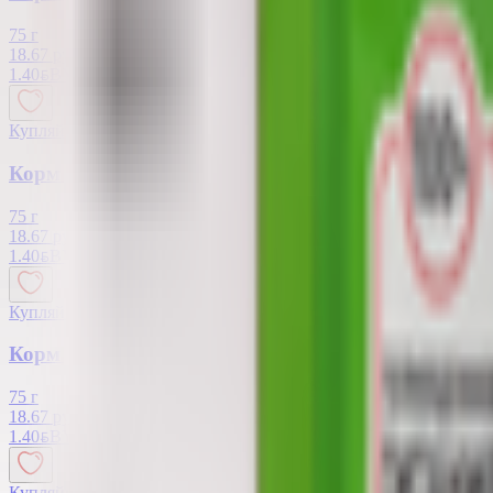
75 г
18.67 руб/кг
1.40
BYN
BYN
Купляйце Беларускае
Корм для кошек «Whiskas» лосось в желе
75 г
18.67 руб/кг
1.40
BYN
BYN
Купляйце Беларускае
Корм для кошек «Whiskas» индейка-кролик в жел
75 г
18.67 руб/кг
1.40
BYN
BYN
Купляйце Беларускае