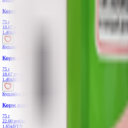
Корм для кошек «Whiskas» желе с лососем
75 г
18.67 руб/кг
1.40
BYN
BYN
Купляйце Беларускае
Корм для кошек «Whiskas» желе с курицей
75 г
18.67 руб/кг
1.40
BYN
BYN
Купляйце Беларускае
Корм для кошек «Perfect Fit» индейка в соусе
75 г
22.00 руб/кг
1.65
BYN
BYN