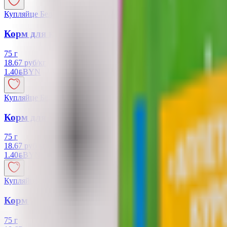
Купляйце Беларускае
Корм для кошек «Whiskas» форель-лосось в желе
75 г
18.67 руб/кг
1.40
BYN
BYN
Купляйце Беларускае
Корм для кошек «Whiskas» телятина-ягненок-ов
75 г
18.67 руб/кг
1.40
BYN
BYN
Купляйце Беларускае
Корм для кошек «Whiskas» рагу телятина-язык
75 г