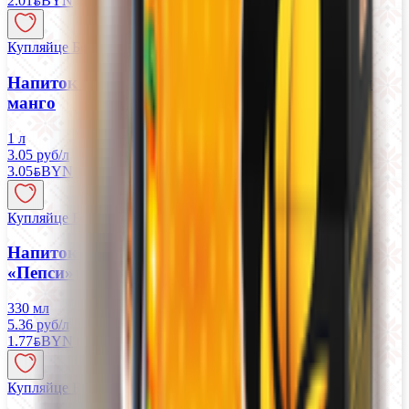
2.01
BYN
BYN
Купляйце Беларускае
Напиток газированный Пепси Zero со вкусом
манго
1 л
3.05 руб/л
3.05
BYN
BYN
Купляйце Беларускае
Напиток безалкогольный газированный
«Пепси»
330 мл
5.36 руб/л
1.77
BYN
BYN
Купляйце Беларускае