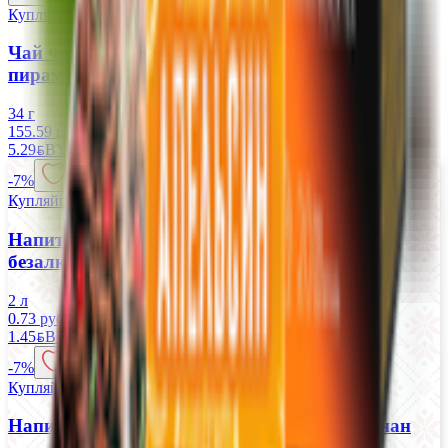
Купляйце Беларускае
Чай черный листовой «Curtis» golden shine 20
пирамидок
34 г
155.59 руб/кг
5.29
BYN
BYN
-7%
Купляйце Беларускае
Напиток газированный «Каскад»
безалкогольный крем-сода
2 л
0.73 руб/л
0.79 руб/л
1.45
BYN
BYN
1.57
BYN
BYN
-7%
Купляйце Беларускае
Напиток газированный «Bubble» киви, банан