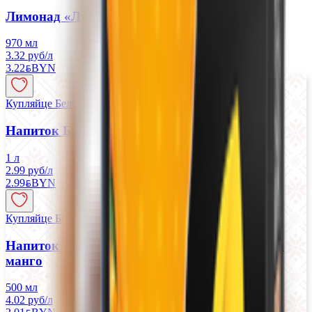
Лимонад «Любимый» грейпфрут-клубника
970 мл
3.32 руб/л
3.22
BYN
BYN
Купляйце Беларускае
Напиток Бела-Кола со вкусом спелой вишни
1 л
2.99 руб/л
2.99
BYN
BYN
Купляйце Беларускае
Напиток газированный Пепси Zero со вкусом
манго
500 мл
4.02 руб/л