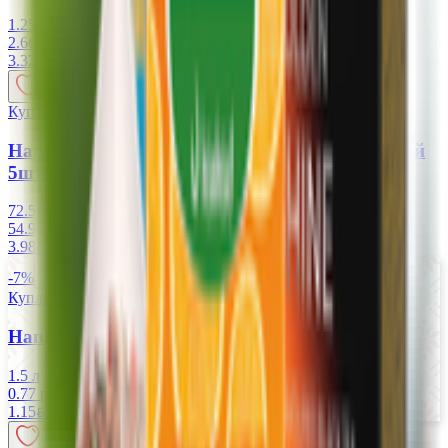
1.25 л
2.66 руб/л
3.32
BYN
BYN
Купляйце Беларускае
Напиток кофейный «Nesсafe 3в1» классический
5шт*14,5г = 72,5г
72.5 г
54.90 руб/кг
3.98
BYN
BYN
-7%
Купляйце Беларускае
Напиток «OK» с ароматом тархуна
1.5 л
0.77 руб/л
0.83 руб/л
1.15
BYN
BYN
1.24
BYN
BYN