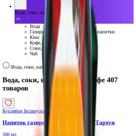
Вода, соки, напитки, чай, кофе
Вода
Газированные, негазированные напитки
Квас
Кофе, какао
Соки, нектары, морсы
Чай
›
Вода, соки, напитки, чай, кофе
Вода, соки, напитки, чай, кофе
407
товаров
Купляйце Беларускае
Напиток газированный «Kazbegi» Тархун
500 мл