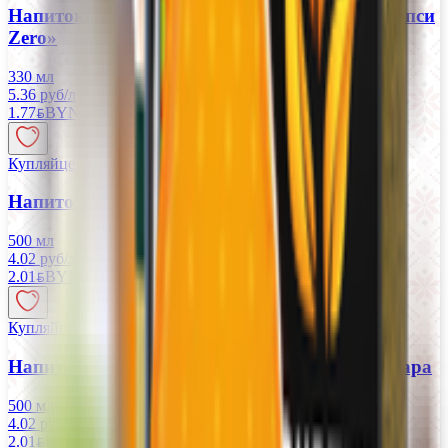
Напиток безалкогольный газированный «Пепси
Zero»
330 мл
5.36 руб/л
1.77
BYN
BYN
Купляйце Беларускае
Напиток газированный «Пепси»
500 мл
4.02 руб/л
2.01
BYN
BYN
Купляйце Беларускае
Напиток газированный «Пепси зеро» без сахара
500 мл
4.02 руб/л
2.01
BYN
BYN