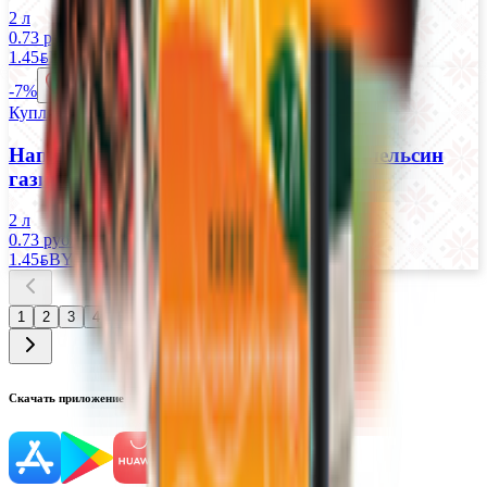
2 л
0.73 руб/л
0.79 руб/л
1.45
BYN
BYN
1.57
BYN
BYN
-7%
Купляйце Беларускае
Напиток безалкогольный «Каскад» апельсин
газированный
2 л
0.73 руб/л
0.79 руб/л
1.45
BYN
BYN
1.57
BYN
BYN
1
2
3
4
5
Скачать приложение