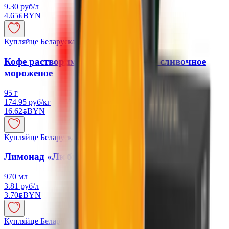
9.30 руб/л
4.65
BYN
BYN
Купляйце Беларускае
Кофе растворимый «Jacobs Glace» сливочное
мороженое
95 г
174.95 руб/кг
16.62
BYN
BYN
Купляйце Беларускае
Лимонад «Любимый» маракуйя-манго
970 мл
3.81 руб/л
3.70
BYN
BYN
Купляйце Беларускае