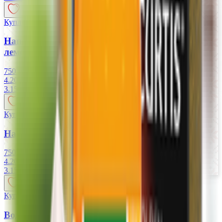
Купляйце Беларускае
Напиток «Aqua vitamin» ежевика женьшень
лемонграсс
750 мл
4.20 руб/л
3.15
BYN
BYN
Купляйце Беларускае
Напиток «Aqua vitamin» вкус лимона и лайма
750 мл
4.20 руб/л
3.15
BYN
BYN
Купляйце Беларускае
Вода минеральная «Аш-Тау» 1,25л