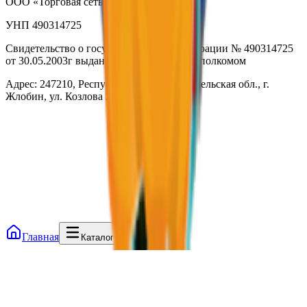
ООО «Торговая сеть «Продмир»
УНП 490314725
Свидетельство о государственной регистрации № 490314725
от 30.05.2003г выдано Гомельским облисполкомом
Адрес: 247210, Республика Беларусь, Гомельская обл., г.
Жлобин, ул. Козлова 2-А
Главная
Каталог