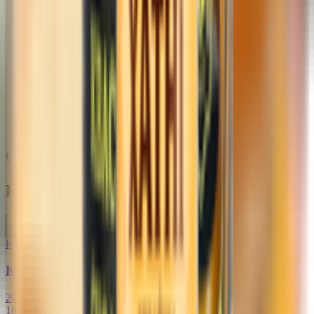
Бытовая химия, уборка
Стирка, уход за бельем
Товары для уборки
Чистящие средства
Кухонные приборы, аксессуары, посуда,
хоз.товары
Одноразовая посуда
Товары для дачи, пикника
Товары к празднику
›
Вода, соки, напитки, чай, кофе
›
Квас
Квас
13
товаров
Купляйце Беларускае
Концентрат квасного сусла «Роско»
200 г
18.45 руб/кг