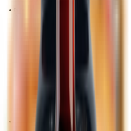
Субпродукты
Рыба, морепродукты, икра
Закуски из рыбы
Икра
Крабовые палочки, крабовое мясо
Морепродукты
Готовые морепродукты
Свежемороженые морепродукты
Морская капуста
Полуфабрикаты из рыбы, морепродуктов
Рыба готовая
Рыба сухая
Соленая, копченая рыба
Рыба свежемороженая
Рыба
Рыбные консервы, пресервы
Овощи, фрукты, сухофрукты