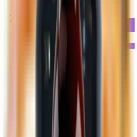
Овощи
Фрукты
Салаты, овощная продукция
Вода, соки, напитки, чай, кофе
Вода
Газированные, негазированные напитки
Квас
Кофе, какао
Соки, нектары, морсы
Чай
Мука, сахар, соль, специи, соус, масло
Кетчуп, соус, маринад, горчица, уксус
Крахмал
Мука, мучные смеси
Растительные масла
Сахар
Соль
Специи, приправы, пищевые добавки
Сладости, кондитерские изделия
Вафли