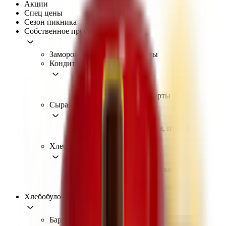
Акции
Спец цены
Сезон пикника
Собственное производство
Замороженные полуфабрикаты
Кондитерские изделия
Печенье
Пирожные, рулеты, торты
Сырая мясная продукция
Полуфабрикаты из мяса, птицы
Птица
Хлебобулочные изделия
Булочки, пироги, выпечка
Тесто
Хлеб, батон, тосты, лепешки
Хлебобулочные изделия
Баранки, сушки, сухари