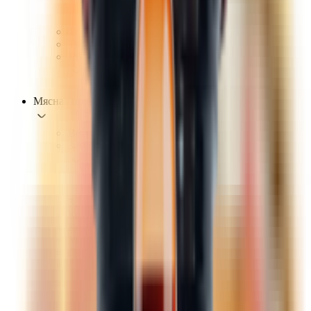
Твердые, полутвердые сыры
Творожные, мягкие сыры
Творог, творожная масса
Творожки, десерты
Яйца
Куриные
Мясная продукция
Ветчина, деликатесы
Замороженная мясная продукция
Полуфабрикаты из мяса, птицы
Птица
Зельцы, сальтисоны
Колбасы варенные
Колбасы сырокопченые, сыровяленые
Мясные консервы, паштеты, студни
Сосиски, сардельки
Сырая мясная продукция
Полуфабрикаты из мяса, птицы
Птица