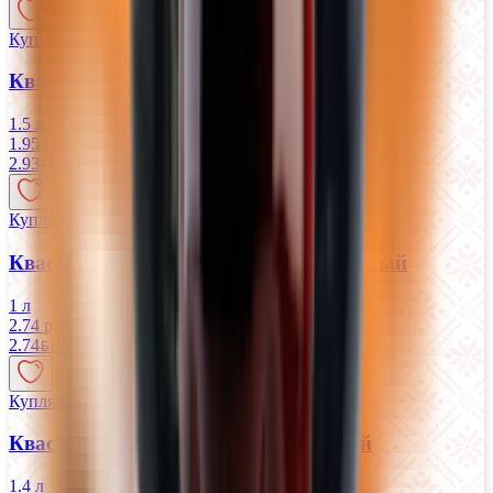
Купляйце Беларускае
Квас «Аливарский» фильтрованный
1.5 л
1.95 руб/л
2.93
BYN
BYN
Купляйце Беларускае
Квас «Лидский» темный фильтрованный
1 л
2.74 руб/л
2.74
BYN
BYN
Купляйце Беларускае
Квас «Хатнi» Цёмны фильтрованный
1.4 л