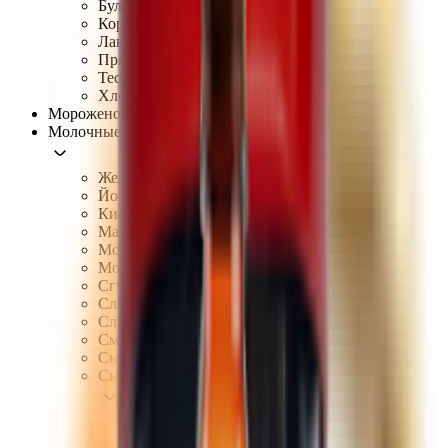
Булочки, пироги, выпечка
Коржи для торта, тарталетки
Лаваш
Пряники
Тесто
Хлеб, батон, тосты
Мороженое
Молочные продукты, сыры, яйца
Желе
Йогурты
Кисломолочные продукты
Майонез
Молоко
Молочные коктейли
Сгущённое молоко
Сливки
Сливочное масло, маргарин
Сметана
Сырки
Сыры
Плавленые сыры
Рассольные сыры