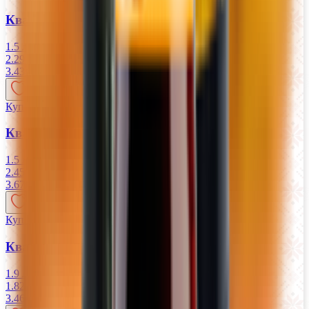
Квас «Лидский» хлебный фильтрованный
1.5 л
2.29 руб/л
3.43
BYN
BYN
Купляйце Беларускае
Квас «Лидский» темный фильтрованный
1.5 л
2.45 руб/л
3.67
BYN
BYN
Купляйце Беларускае
Квас «Хатнi» Спрауны фильтрованный
1.9 л
1.82 руб/л
3.46
BYN
BYN