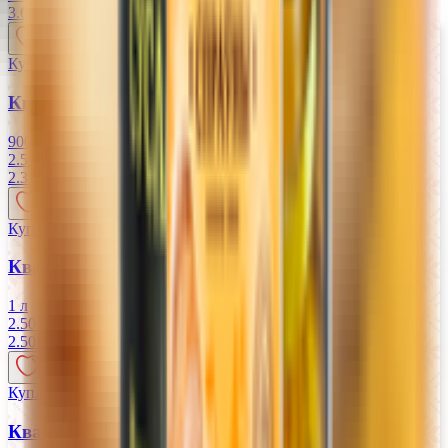
3.69
BYN
BYN
Купляйце Беларускае
Квас «Хатнi» Цёмны фильтрованный
900 мл
2.57 руб/л
2.31
BYN
BYN
Купляйце Беларускае
Квас «Лидский» хлебный фильтрованный
1 л
2.50 руб/л
2.50
BYN
BYN
Купляйце Беларускае
Квас «Хатнi» Цёмны фильтрованный