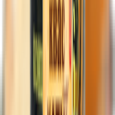
Каши
Пюре, консервы
Соки, напитки, чай
Сухие завтраки, печенье, снеки
Школьные товары
Зоотовары
Корм для кошек
Корм для собак
Наполнители
Сезонные товары
Средства от насекомых, грызунов
Товары для консервации
Товары для пикника
Товары для сада и огорода
Косметика, гигиена
Ватно-бумажная продукция
Влажные салфетки
Средства для волос
Товары для дома