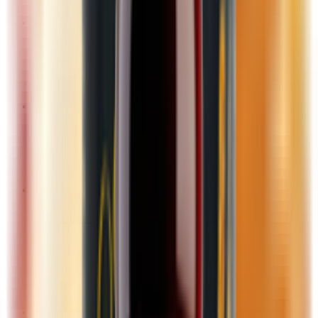
Хлопья, мюсли, отруби
Полуфабрикаты замороженные
Мясные полуфабрикаты
Овощи, овощные смеси, ягоды, грибы
Пельмени, вареники, блинчики
Тесто
Консервы, соленья, мед, сиропы
Мед, варенье, пасты
Овощные консервы
Сиропы, топпинги
Фруктовые, ягодные консервы
Здоровое питание
Заменитель сахара
Клетчатка, отруби, зерно для проращивания,
прочее
Кондитерские изделия
Мука
Мюсли, батончики
Хлебцы
Продукты быстрого приготовления