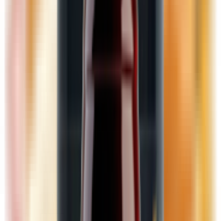
Драже
Жевательная резинка
Зефир
Конфеты, карамель
Мармелад, пастила
Наборы конфет
Печенье
Попкорн, сахарная вата
Торты, пирожные, рулеты
Халва, козинаки, пахлава
Шоколад, батончики
Крупы, макаронные изделия, хлопья
Крупы
Горох, фасоль, чечевица, нут
Крупа Булгур, киноа
Крупа гречневая
Крупа манная
Крупа перловая, пшеничная
Крупа рисовая
Крупа ячневая
Пшено
Макаронные изделия