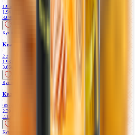
1.9 л
1.94 руб/л
3.69
BYN
BYN
Купляйце Беларускае
Квас «Лидский» хлебный фильтрованный
2 л
1.93 руб/л
3.86
BYN
BYN
Купляйце Беларускае
Квас «Хатнi» Спрауны фильтрованный
900 мл
2.39 руб/л
2.15
BYN
BYN
Купляйце Беларускае