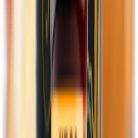
Макаронные изделия быстрого приготовления
Пищевые концентраты
Супы, бульоны, картофельное пюре
Сухие завтраки
Хлопья, каши
Каши
Хлопья
Чипсы, сухарики, орехи
Орехи
Семечки
Сухарики, гренки, палочки
Чипсы, снеки, соломка
Товары для детей
Детское питание
Вода для детей
Детские молочные продукты
Заменители молока, смеси