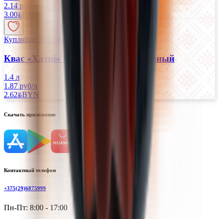
2.14 руб/л
3.00
BYN
BYN
Купляйце Беларускае
Квас «Хатнi» Спрауны фильтрованный
1.4 л
1.87 руб/л
2.62
BYN
BYN
Скачать приложение
Контактный телефон
+375(29)6875999
Пн-Пт: 8:00 - 17:00