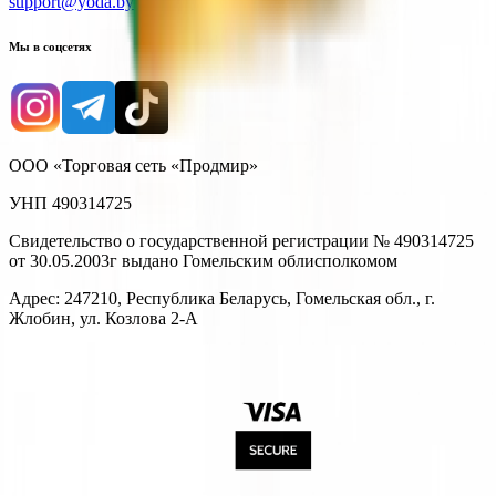
support@yoda.by
Мы в соцсетях
ООО «Торговая сеть «Продмир»
УНП 490314725
Свидетельство о государственной регистрации № 490314725
от 30.05.2003г выдано Гомельским облисполкомом
Адрес: 247210, Республика Беларусь, Гомельская обл., г.
Жлобин, ул. Козлова 2-А