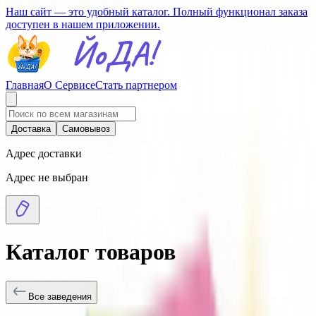
Наш сайт — это удобный каталог. Полный функционал заказа
доступен в нашем приложении.
Главная
О Сервисе
Стать партнером
Доставка
Самовывоз
Адрес доставки
Адрес не выбран
Каталог товаров
Все заведения