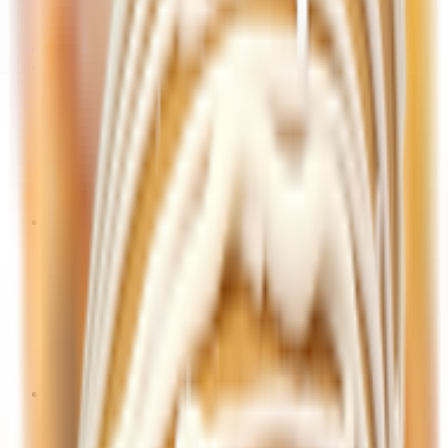
Овощи
Фрукты
Салаты, овощная продукция
Вода, соки, напитки, чай, кофе
Вода
Газированные, негазированные напитки
Квас
Кофе, какао
Соки, нектары, морсы
Чай
Мука, сахар, соль, специи, соус, масло
Кетчуп, соус, маринад, горчица, уксус
Крахмал
Мука, мучные смеси
Растительные масла
Сахар
Соль
Специи, приправы, пищевые добавки
Сладости, кондитерские изделия
Вафли