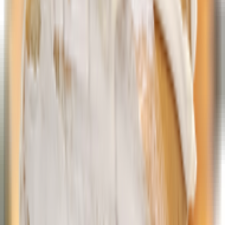
Хлопья, мюсли, отруби
Полуфабрикаты замороженные
Мясные полуфабрикаты
Овощи, овощные смеси, ягоды, грибы
Пельмени, вареники, блинчики
Тесто
Консервы, соленья, мед, сиропы
Мед, варенье, пасты
Овощные консервы
Сиропы, топпинги
Фруктовые, ягодные консервы
Здоровое питание
Заменитель сахара
Клетчатка, отруби, зерно для проращивания,
прочее
Кондитерские изделия
Мука
Мюсли, батончики
Хлебцы
Продукты быстрого приготовления