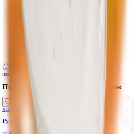
Бытовая химия, уборка
Стирка, уход за бельем
Товары для уборки
Чистящие средства
Кухонные приборы, аксессуары, посуда,
хоз.товары
Одноразовая посуда
Товары для дачи, пикника
Товары к празднику
›
Собственное производство
›
Кондитерские
изделия
›
Пирожные, рулеты, торты
Пирожные, рулеты, торты
1
товаров
Купляйце Беларускае
Рулет «Неженка»
~350 г