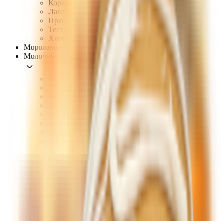
Коржи для торта, тарталетки
Лаваш
Пряники
Тесто
Хлеб, батон, тосты
Мороженое
Молочные продукты, сыры, яйца
Желе
Йогурты
Кисломолочные продукты
Майонез
Молоко
Молочные коктейли
Сгущённое молоко
Сливки
Сливочное масло, маргарин
Сметана
Сырки
Сыры
Плавленые сыры
Рассольные сыры
Твердые, полутвердые сыры