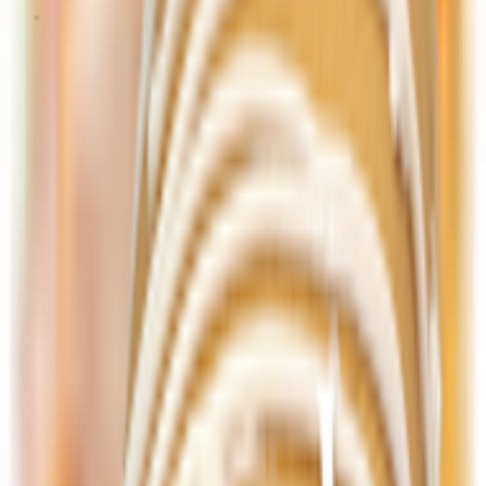
Рыба, морепродукты, икра
Закуски из рыбы
Икра
Крабовые палочки, крабовое мясо
Морепродукты
Готовые морепродукты
Свежемороженые морепродукты
Морская капуста
Полуфабрикаты из рыбы, морепродуктов
Рыба готовая
Рыба сухая
Соленая, копченая рыба
Рыба свежемороженая
Рыба
Рыбные консервы, пресервы
Овощи, фрукты, сухофрукты
Грибы