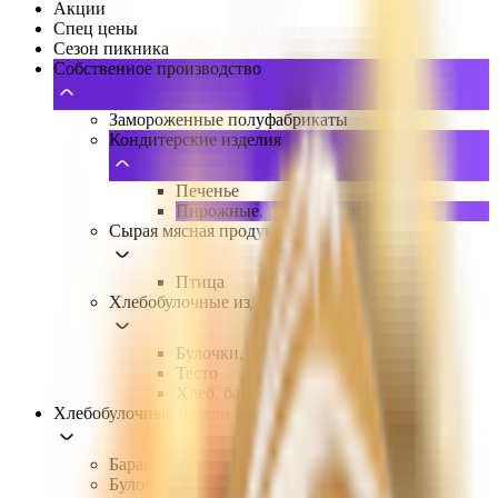
Акции
Спец цены
Сезон пикника
Собственное производство
Замороженные полуфабрикаты
Кондитерские изделия
Печенье
Пирожные, рулеты, торты
Сырая мясная продукция
Птица
Хлебобулочные изделия
Булочки, пироги, выпечка
Тесто
Хлеб, батон, тосты, лепешки
Хлебобулочные изделия
Баранки, сушки, сухари
Булочки, пироги, выпечка