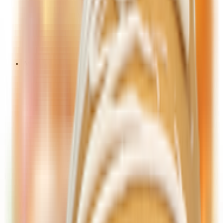
Творожные, мягкие сыры
Творог, творожная масса
Творожки, десерты
Яйца
Куриные
Мясная продукция
Ветчина, деликатесы
Замороженная мясная продукция
Полуфабрикаты из мяса, птицы
Птица
Зельцы, сальтисоны
Колбасы варенные
Колбасы сырокопченые, сыровяленые
Мясные консервы, паштеты, студни
Сосиски, сардельки
Сырая мясная продукция
Полуфабрикаты из мяса, птицы
Птица
Субпродукты