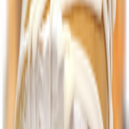
Драже
Жевательная резинка
Зефир
Конфеты, карамель
Мармелад, пастила
Наборы конфет
Печенье
Попкорн, сахарная вата
Торты, пирожные, рулеты
Халва, козинаки, пахлава
Шоколад, батончики
Крупы, макаронные изделия, хлопья
Крупы
Горох, фасоль, чечевица, нут
Крупа Булгур, киноа
Крупа гречневая
Крупа манная
Крупа перловая, пшеничная
Крупа рисовая
Крупа ячневая
Пшено
Макаронные изделия