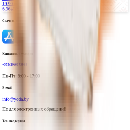
19.90 руб/кг
6.96
BYN
BYN
Скачать приложение
Контактный телефон
+375(29)6875999
Пн-Пт: 8:00 - 17:00
E-mail
info@yoda.by
Не для электронных обращений
Тех. поддержка