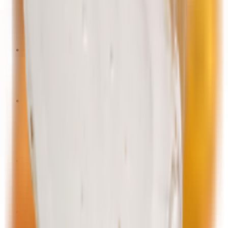
Каши
Пюре, консервы
Соки, напитки, чай
Сухие завтраки, печенье, снеки
Школьные товары
Зоотовары
Корм для кошек
Корм для собак
Наполнители
Сезонные товары
Средства от насекомых, грызунов
Товары для консервации
Товары для пикника
Товары для сада и огорода
Косметика, гигиена
Ватно-бумажная продукция
Влажные салфетки
Средства для волос
Товары для дома