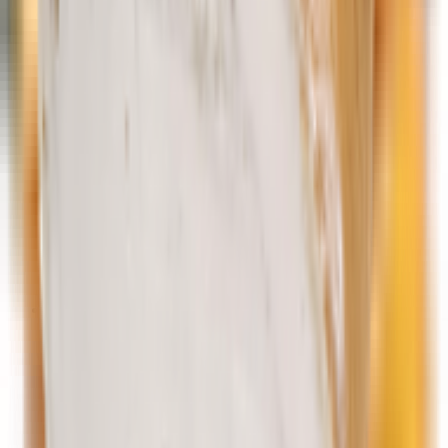
Макаронные изделия быстрого приготовления
Пищевые концентраты
Супы, бульоны, картофельное пюре
Сухие завтраки
Хлопья, каши
Каши
Хлопья
Чипсы, сухарики, орехи
Орехи
Семечки
Сухарики, гренки, палочки
Чипсы, снеки, соломка
Товары для детей
Детское питание
Вода для детей
Детские молочные продукты
Заменители молока, смеси