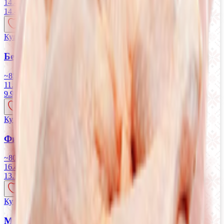
14.41 руб/кг
14.41
BYN
BYN
Купляйце Беларускае
Бедро ЦБ «Ганна» охлажденное
~850 г
11.69 руб/кг
9.94
BYN
BYN
Купляйце Беларускае
Филе ЦБ «Ганна» охлажденное
~800 г
16.40 руб/кг
13.12
BYN
BYN
Купляйце Беларускае
Мякоть бедра ЦБ «Ганна» охлажденная