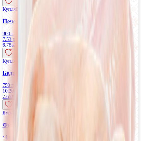
Купляйце Беларускае
Печень ЦБ «Ганна» охлажденная
900 г
7.53 руб/кг
6.78
BYN
BYN
Купляйце Беларускае
Бедро ЦБ «Петруха» охлажденное
750 г
10.20 руб/кг
7.65
BYN
BYN
Купляйце Беларускае
Филе ЦБ «Асобiна» охлажденное
~1 кг