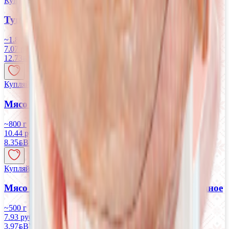
Купляйце Беларускае
Тушка ЦБ «Петруха» 1-го сорта
~1.800 кг
7.07 руб/кг
12.73
BYN
BYN
Купляйце Беларускае
Мясо птицы Грудка ЦБ охлажденная
~800 г
10.44 руб/кг
8.35
BYN
BYN
Купляйце Беларускае
Мясо птицы Задняя четвертина ЦБ охлажденное
~500 г
7.93 руб/кг
3.97
BYN
BYN