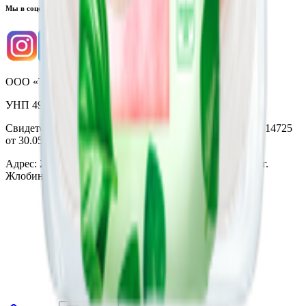
Мы в соцсетях
ООО «Торговая сеть «Продмир»
УНП 490314725
Свидетельство о государственной регистрации № 490314725
от 30.05.2003г выдано Гомельским облисполкомом
Адрес: 247210, Республика Беларусь, Гомельская обл., г.
Жлобин, ул. Козлова 2-А