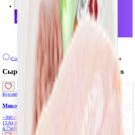
Собственное производство
Сырая мясная продукция
Полуфабрикаты из мяса, птицы
Птица
›
Собственное производство
›
Сырая мясная продукция
Сырая мясная продукция
12
товаров
Купляйце Беларускае
Мякоть бедра ЦБ «Ганна» охлажденная
~300 г
15.84 руб/кг
4.75
BYN
BYN