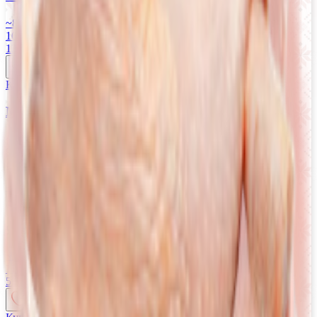
~800 г
16.73 руб/кг
13.38
BYN
BYN
Купляйце Беларускае
Мясо птицы Бедро ЦБ охлажденное
~500 г
9.70 руб/кг
4.85
BYN
BYN
-12%
Купляйце Беларускае
Фарш «Нежный» свиной
~500 г
11.90 руб/кг
13.64 руб/кг
5.95
BYN
BYN
6.82
BYN
BYN