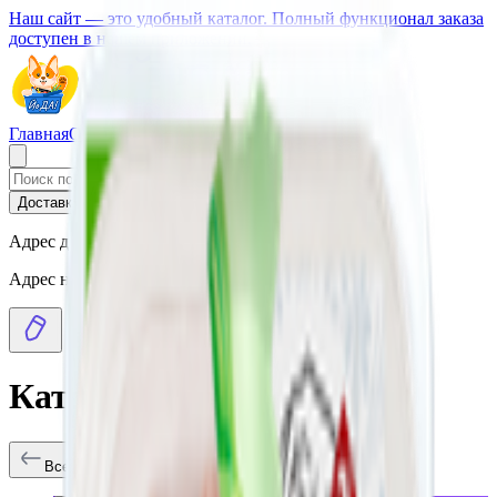
Наш сайт — это удобный каталог. Полный функционал заказа
доступен в нашем приложении.
Главная
О Сервисе
Стать партнером
Доставка
Самовывоз
Адрес доставки
Адрес не выбран
Каталог товаров
Все заведения