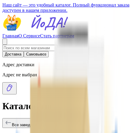
Наш сайт — это удобный каталог. Полный функционал заказа
доступен в нашем приложении.
Главная
О Сервисе
Стать партнерам
Доставка
Самовывоз
Адрес доставки
Адрес не выбран
Каталог товаров
Все заведения