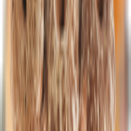
Хлопья, мюсли, отруби
Полуфабрикаты замороженные
Мясные полуфабрикаты
Овощи, овощные смеси, ягоды, грибы
Пельмени, вареники, блинчики
Тесто
Консервы, соленья, мед, сиропы
Мед, варенье, пасты
Овощные консервы
Сиропы, топпинги
Фруктовые, ягодные консервы
Здоровое питание
Заменитель сахара
Клетчатка, отруби, зерно для проращивания,
прочее
Кондитерские изделия
Мука
Мюсли, батончики
Хлебцы
Продукты быстрого приготовления