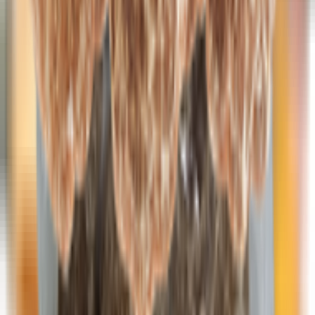
Макаронные изделия быстрого приготовления
Пищевые концентраты
Супы, бульоны, картофельное пюре
Сухие завтраки
Хлопья, каши
Каши
Хлопья
Чипсы, сухарики, орехи
Орехи
Семечки
Сухарики, гренки, палочки
Чипсы, снеки, соломка
Товары для детей
Детское питание
Вода для детей
Детские молочные продукты
Заменители молока, смеси