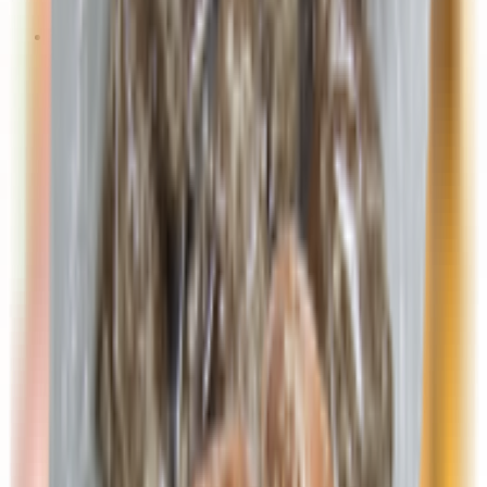
Субпродукты
Рыба, морепродукты, икра
Закуски из рыбы
Икра
Крабовые палочки, крабовое мясо
Морепродукты
Готовые морепродукты
Свежемороженые морепродукты
Морская капуста
Полуфабрикаты из рыбы, морепродуктов
Рыба готовая
Рыба сухая
Соленая, копченая рыба
Рыба свежемороженая
Рыба
Рыбные консервы, пресервы
Овощи, фрукты, сухофрукты