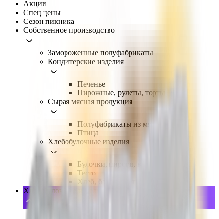
Акции
Спец цены
Сезон пикника
Собственное производство
Замороженные полуфабрикаты
Кондитерские изделия
Печенье
Пирожные, рулеты, торты
Сырая мясная продукция
Полуфабрикаты из мяса, птицы
Птица
Хлебобулочные изделия
Булочки, пироги, выпечка
Тесто
Хлеб, батон, тосты, лепешки
Хлебобулочные изделия
Баранки, сушки, сухари