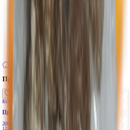
Бытовая химия, уборка
Стирка, уход за бельем
Товары для уборки
Чистящие средства
Кухонные приборы, аксессуары, посуда,
хоз.товары
Одноразовая посуда
Товары для дачи, пикника
Товары к празднику
›
Хлебобулочные изделия
›
Пряники
Пряники
3
товаров
Купляйце Беларускае
Пряники «Тутти-Фрутти»
300 г
12.13 руб/кг