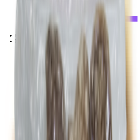
Булочки, пироги, выпечка
Коржи для торта, тарталетки
Лаваш
Пряники
Тесто
Хлеб, батон, тосты
Мороженое
Молочные продукты, сыры, яйца
Желе
Йогурты
Кисломолочные продукты
Майонез
Молоко
Молочные коктейли
Сгущённое молоко
Сливки
Сливочное масло, маргарин
Сметана
Сырки
Сыры
Плавленые сыры
Рассольные сыры