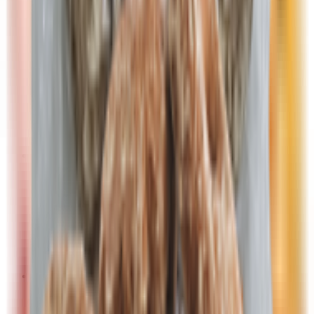
Овощи
Фрукты
Салаты, овощная продукция
Вода, соки, напитки, чай, кофе
Вода
Газированные, негазированные напитки
Квас
Кофе, какао
Соки, нектары, морсы
Чай
Мука, сахар, соль, специи, соус, масло
Кетчуп, соус, маринад, горчица, уксус
Крахмал
Мука, мучные смеси
Растительные масла
Сахар
Соль
Специи, приправы, пищевые добавки
Сладости, кондитерские изделия
Вафли