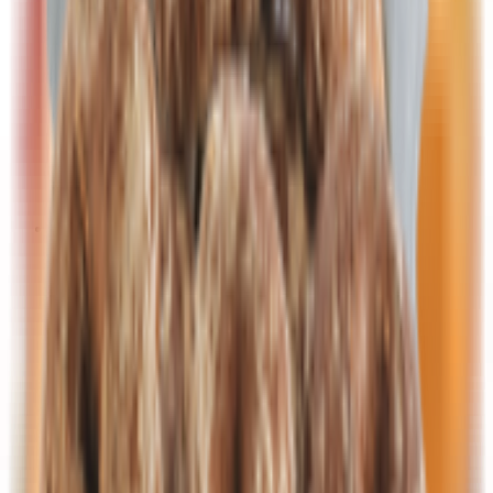
Драже
Жевательная резинка
Зефир
Конфеты, карамель
Мармелад, пастила
Наборы конфет
Печенье
Попкорн, сахарная вата
Торты, пирожные, рулеты
Халва, козинаки, пахлава
Шоколад, батончики
Крупы, макаронные изделия, хлопья
Крупы
Горох, фасоль, чечевица, нут
Крупа Булгур, киноа
Крупа гречневая
Крупа манная
Крупа перловая, пшеничная
Крупа рисовая
Крупа ячневая
Пшено
Макаронные изделия