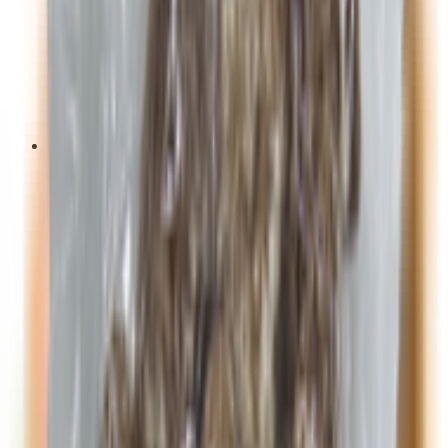
Твердые, полутвердые сыры
Творожные, мягкие сыры
Творог, творожная масса
Творожки, десерты
Яйца
Куриные
Мясная продукция
Ветчина, деликатесы
Замороженная мясная продукция
Полуфабрикаты из мяса, птицы
Птица
Зельцы, сальтисоны
Колбасы варенные
Колбасы сырокопченые, сыровяленые
Мясные консервы, паштеты, студни
Сосиски, сардельки
Сырая мясная продукция
Полуфабрикаты из мяса, птицы
Птица