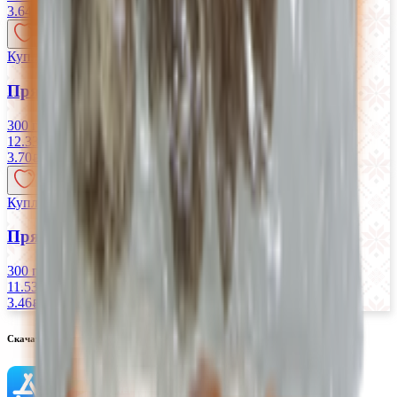
3.64
BYN
BYN
Купляйце Беларускае
Пряники «Шоколадно-сливочные»
300 г
12.33 руб/кг
3.70
BYN
BYN
Купляйце Беларускае
Пряники «Уральские» шоколадные
300 г
11.53 руб/кг
3.46
BYN
BYN
Скачать приложение