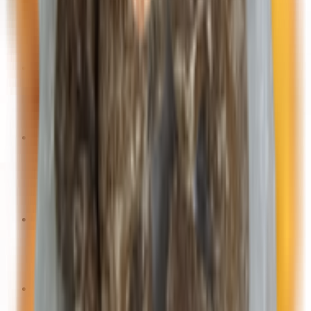
Каши
Пюре, консервы
Соки, напитки, чай
Сухие завтраки, печенье, снеки
Школьные товары
Зоотовары
Корм для кошек
Корм для собак
Наполнители
Сезонные товары
Средства от насекомых, грызунов
Товары для консервации
Товары для пикника
Товары для сада и огорода
Косметика, гигиена
Ватно-бумажная продукция
Влажные салфетки
Средства для волос
Товары для дома