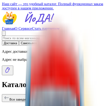
Наш сайт — это удобный каталог. Полный функционал заказа
доступен в нашем приложении.
Главная
О Сервисе
Стать партнером
Доставка
Самовывоз
Адрес доставки
Адрес не выбран
Каталог товаров
Все заведения