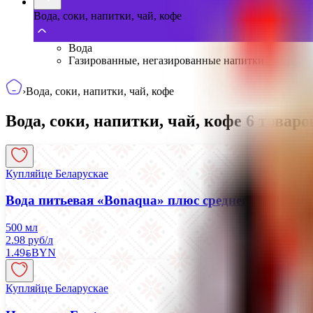
Вода, соки, напитки, чай, кофе
Вода
Газированные, негазированные напитки
›
Вода, соки, напитки, чай, кофе
Вода, соки, напитки, чай, кофе
6
товаро
Купляйце Беларускае
Вода питьевая «Bonaqua» плюс среднегазированн
500 мл
2.98 руб/л
1.49
BYN
BYN
Купляйце Беларускае