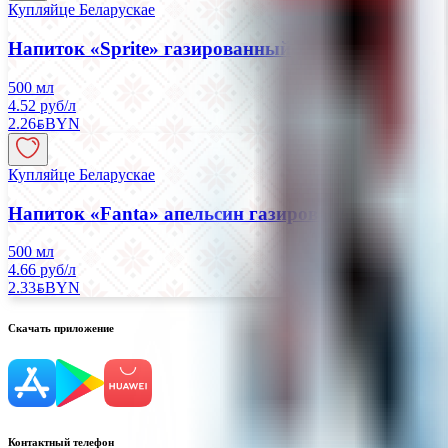
Купляйце Беларускае
Напиток «Sprite» газированный
500 мл
4.52 руб/л
2.26
BYN
BYN
Купляйце Беларускае
Напиток «Fanta» апельсин газированный
500 мл
4.66 руб/л
2.33
BYN
BYN
Скачать приложение
Контактный телефон