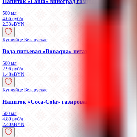
Напиток «Fanta» виноград газированный
500 мл
4.66 руб/л
2.33
BYN
BYN
Купляйце Беларускае
Вода питьевая «Bonaqua» негазированная
500 мл
2.96 руб/л
1.48
BYN
BYN
Купляйце Беларускае
Напиток «Coca-Cola» газированный
500 мл
4.80 руб/л
2.40
BYN
BYN