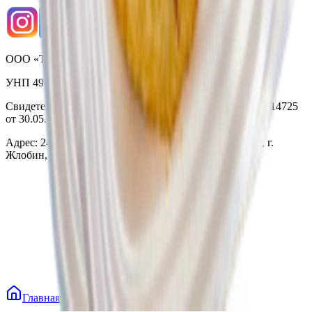
ООО «Торговая сеть «Продмир»
УНП 490314725
Свидетельство о государственной регистрации № 490314725
от 30.05.2003г выдано Гомельским облисполкомом
Адрес: 247210, Республика Беларусь, Гомельская обл., г.
Жлобин, ул. Козлова 2-А
Главная
Каталог