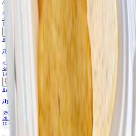
Драники с курицей гриль
440 г
31.82 руб/кг
14.00
BYN
BYN
Купляйце Беларускае
Драники с колбаской гриль
410 г
34.15 руб/кг
14.00
BYN
BYN
Купляйце Беларускае
Драники
350 г
28.57 руб/кг
10.00
BYN
BYN
Скачать приложение