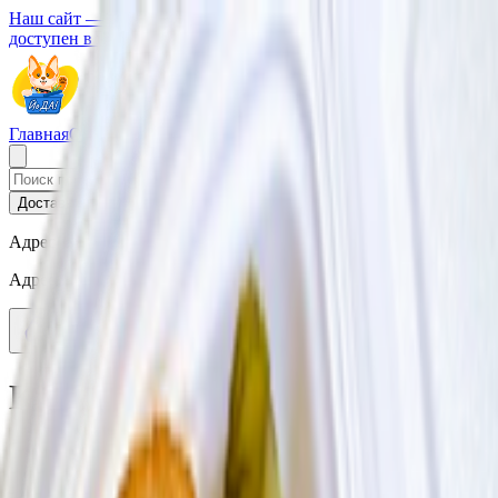
Наш сайт — это удобный каталог. Полный функционал заказа
доступен в нашем приложении.
Главная
О Сервисе
Стать партнером
Доставка
Самовывоз
Адрес доставки
Адрес не выбран
Каталог товаров
Все заведения