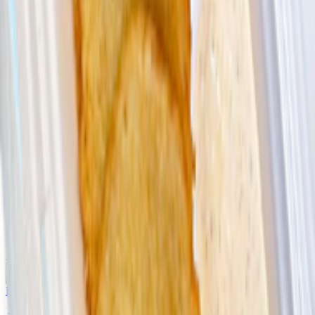
33.33 руб/кг
14.00
BYN
BYN
Купляйце Беларускае
Ланч-Бокс «Драники с курицей гриль»
440 г
31.82 руб/кг
14.00
BYN
BYN
Купляйце Беларускае
Ланч-Бокс «Драники с колбаской гриль»
410 г
34.15 руб/кг
14.00
BYN
BYN
Купляйце Беларускае