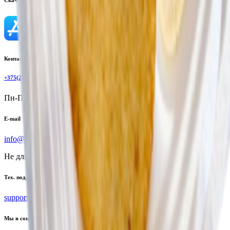
Контактный телефон
+375(29)6875999
Пн-Пт: 8:00 - 17:00
E-mail
info@yoda.by
Не для электронных обращений
Тех. поддержка
support@yoda.by
Мы в соцсетях