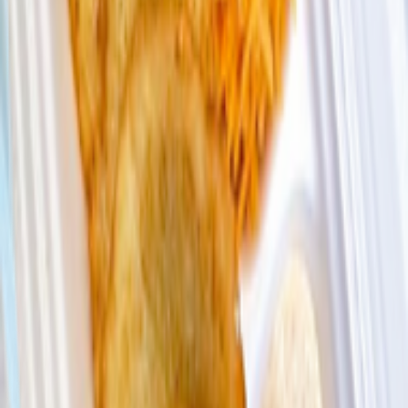
Купляйце Беларускае
Ланч-Бокс «По-деревенски с курицей гриль»
420 г
33.33 руб/кг
14.00
BYN
BYN
Купляйце Беларускае
Ланч-Бокс «По-деревенски с колбаской гриль»
410 г
34.15 руб/кг
14.00
BYN
BYN
Купляйце Беларускае
Ланч-Бокс «Драники с наггетсами»
420 г