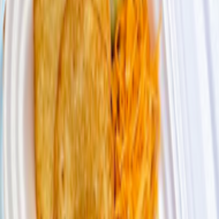
Ланч-Бокс «Фри с курицей гриль»
440 г
29.55 руб/кг
13.00
BYN
BYN
Купляйце Беларускае
Ланч-Бокс «Фри с колбаской гриль»
410 г
34.15 руб/кг
14.00
BYN
BYN
Купляйце Беларускае
Ланч-Бокс «По-деревенски с наггетсами»
420 г
33.33 руб/кг
14.00
BYN
BYN