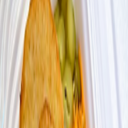
Комплексные обеды
Блинчики
Картофель фри, наггетсы
Шаурма, буритто, хот-дог
Пицца
Бургеры
Соусы
›
Комплексные обеды
Комплексные обеды
12
товаров
Купляйце Беларускае
Ланч-Бокс «Фри с наггетсами»
410 г
34.15 руб/кг
14.00
BYN
BYN
Купляйце Беларускае