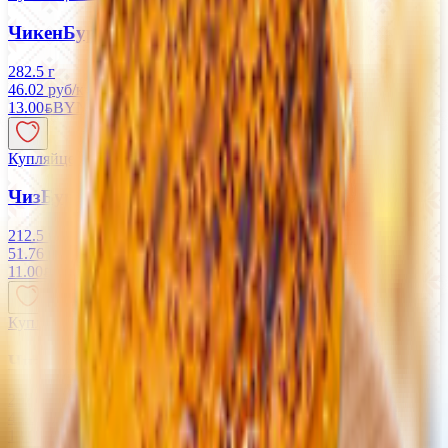
ЧикенБургер Макси
282.5 г
46.02 руб/кг
13.00
BYN
BYN
Купляйце Беларускае
ЧизБургер Стандарт
212.5 г
51.76 руб/кг
11.00
BYN
BYN
Купляйце Беларускае
ЧизБургер Макси
282.5 г
46.02 руб/кг
13.00
BYN
BYN