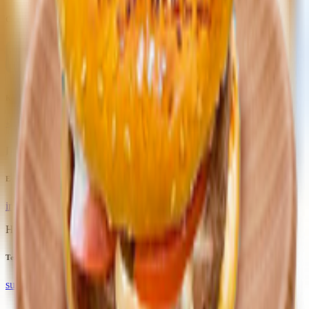
Скачать приложение
Контактный телефон
+375(29)6875999
Пн-Пт: 8:00 - 17:00
E-mail
info@yoda.by
Не для электронных обращений
Тех. поддержка
support@yoda.by