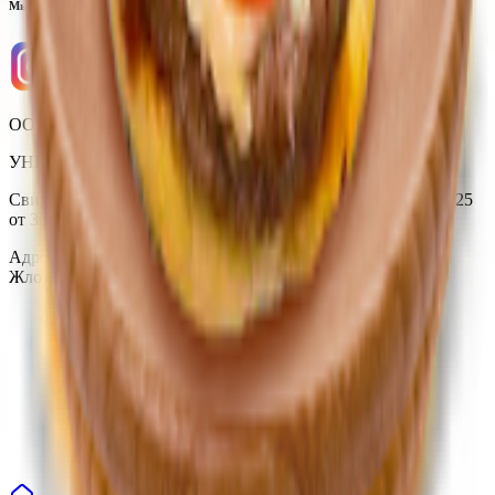
Мы в соцсетях
ООО «Торговая сеть «Продмир»
УНП 490314725
Свидетельство о государственной регистрации № 490314725
от 30.05.2003г выдано Гомельским облисполкомом
Адрес: 247210, Республика Беларусь, Гомельская обл., г.
Жлобин, ул. Козлова 2-А