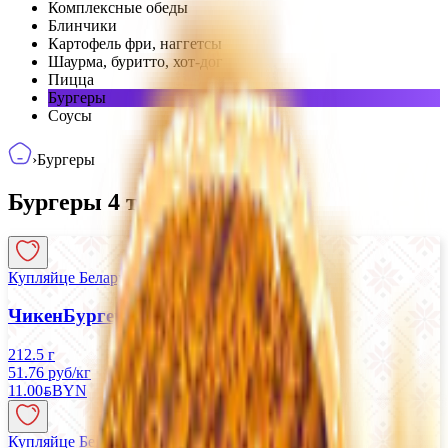
Комплексные обеды
Блинчики
Картофель фри, наггетсы
Шаурма, буритто, хот-дог
Пицца
Бургеры
Соусы
›
Бургеры
Бургеры
4
товаров
Купляйце Беларускае
ЧикенБургер Стандарт
212.5 г
51.76 руб/кг
11.00
BYN
BYN
Купляйце Беларускае