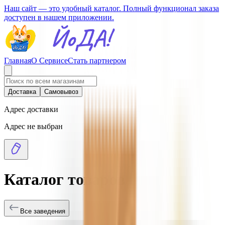
Наш сайт — это удобный каталог. Полный функционал заказа
доступен в нашем приложении.
Главная
О Сервисе
Стать партнером
Доставка
Самовывоз
Адрес доставки
Адрес не выбран
Каталог товаров
Все заведения