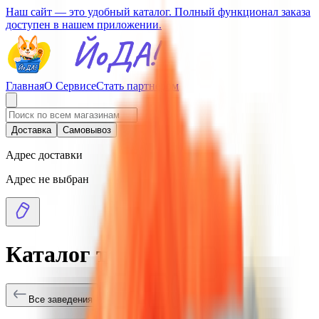
Наш сайт — это удобный каталог. Полный функционал заказа
доступен в нашем приложении.
Главная
О Сервисе
Стать партнером
Доставка
Самовывоз
Адрес доставки
Адрес не выбран
Каталог товаров
Все заведения