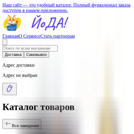
Наш сайт — это удобный каталог. Полный функционал заказа
доступен в нашем приложении.
Главная
О Сервисе
Стать партнерам
Доставка
Самовывоз
Адрес доставки
Адрес не выбран
Каталог товаров
Все заведения