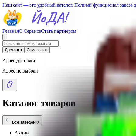
Наш сайт — это удобный каталог. Полный функционал заказа 
Главная
О Сервисе
Стать партнером
Доставка
Самовывоз
Адрес доставки
Адрес не выбран
Каталог товаров
Все заведения
Акции