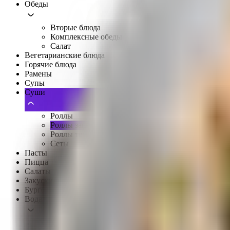
Обеды
Вторые блюда
Комплексные обеды
Салат
Вегетарианские блюда
Горячие блюда
Рамены
Супы
Суши
Роллы
Роллы запеченные
Роллы темпура
Сеты
Пасты
Пицца
Салаты
Закуски, сеты
Бургеры
Вода, соки, напитки, чай, кофе
Вода