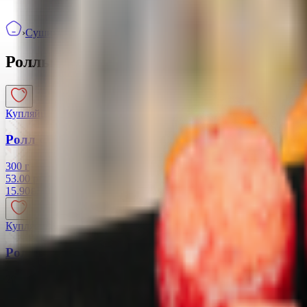
Газированные, негазированные напитки
›
Суши
›
Роллы запеченные
Роллы запеченные
4
товаров
Купляйце Беларускае
Ролл «Чикен Hot»
300 г
53.00 руб/кг
15.90
BYN
BYN
Купляйце Беларускае
Ролл «Филадельфия Hot»
290 г
78.97 руб/кг
22.90
BYN
BYN