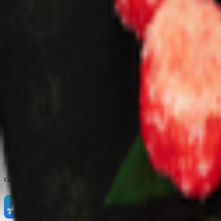
Купляйце Беларускае
Ролл «Сурими Hot»
255 г
74.12 руб/кг
18.90
BYN
BYN
Купляйце Беларускае
Ролл «Калифорния Hot»
285 г
69.82 руб/кг
19.90
BYN
BYN
Скачать приложение