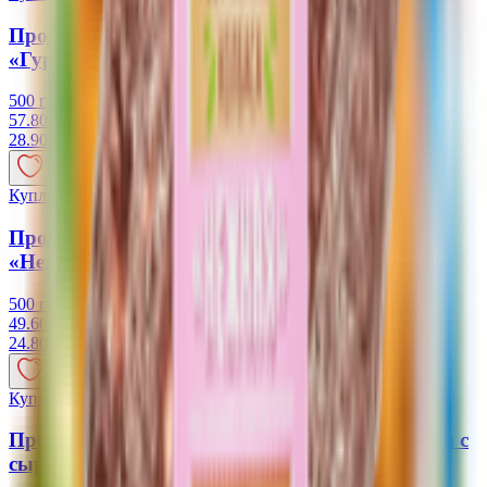
Продукт растительный Колбаса вареная
«Гурман»«Vego»
500 г
57.80 руб/кг
28.90
BYN
BYN
Купляйце Беларускае
Продукт растительный Колбаса вареная
«Нежирная»
500 г
49.60 руб/кг
24.80
BYN
BYN
Купляйце Беларускае
Продукт растительный Колбаса полукопченая с
сыром «Vego»