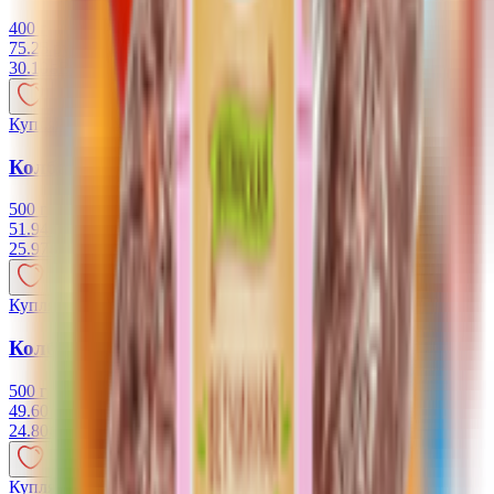
400 г
75.25 руб/кг
30.10
BYN
BYN
Купляйце Беларускае
Колбаса вареная "Российская" "Vego" 500 гр.
500 г
51.94 руб/кг
25.97
BYN
BYN
Купляйце Беларускае
Колбаса Бутербродная "Vego" 500 гр. РФ
500 г
49.60 руб/кг
24.80
BYN
BYN
Купляйце Беларускае