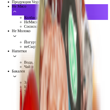
Продукция Vegetus
Не Мясо
Колбаса, ветчина
НеМясные полуфабрикаты
Сосиски, Сардельки
Не Молоко
Йогурты и кремы
неСыры
Напитки
Вода, соки, комбуча
Чай и травяные сборы
Бакалея
Закатки и консервы
Крупы и бобовые
Макароны
Безглютеновые
Низкобелковые