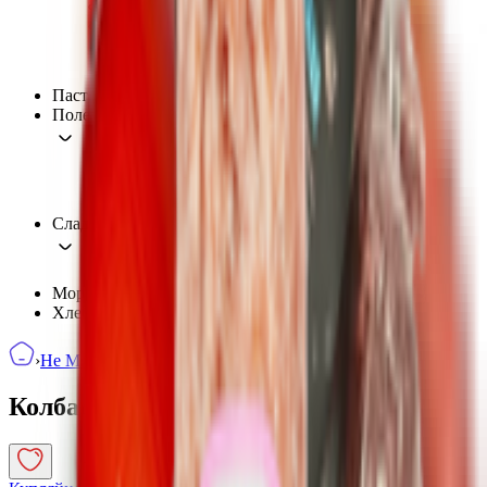
Масла и соусы
Сахарозаменитель
Сиропы и пекмезы
Пасты и урбечи
Полезный перекус
Батончики, пастила, пюре
Паштеты, Хумусы
Чипсы, Снеки, Хлебцы
Сладости для радости
Леденцы, конфеты, шоколад
Мороженое
Хлеб
›
Не Мясо
›
Колбаса, ветчина
Колбаса, ветчина
13
товаров