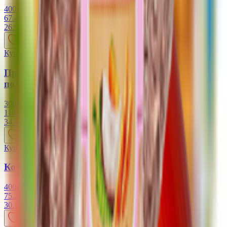
400 г
67.47 руб/кг
26.99
BYN
BYN
Купляйце Беларускае
Продукт растительный Колбаса вяленая
полусухая «Брауншвейгская» «Vego»
300 г
116.33 руб/кг
34.90
BYN
BYN
Купляйце Беларускае
Колбаса полукопченая «Московская» «Vego»
400 г
75.25 руб/кг
30.10
BYN
BYN