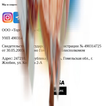
Мы в соцсетях
ООО «Торговая сеть «Продмир»
УНП 490314725
Свидетельство о государственной регистрации № 490314725
от 30.05.2003г выдано Гомельским облисполкомом
Адрес: 247210, Республика Беларусь, Гомельская обл., г.
Жлобин, ул. Козлова 2-А