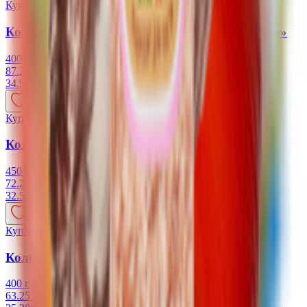
Купляйце Беларускае
Колбаса полукопченая «Деликатесная» «Vego»
400 г
87.25 руб/кг
34.90
BYN
BYN
Купляйце Беларускае
Колбаса краковская «Vego»
450 г
72.22 руб/кг
32.50
BYN
BYN
Купляйце Беларускае
Колбаса ветчинная «Нежная» «Vego»
400 г
63.25 руб/кг