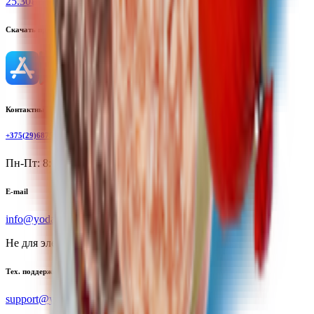
25.30
BYN
BYN
Скачать приложение
Контактный телефон
+375(29)6875999
Пн-Пт: 8:00 - 17:00
E-mail
info@yoda.by
Не для электронных обращений
Тех. поддержка
support@yoda.by