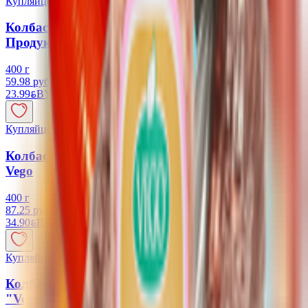
Купляйце Беларускае
Колбаса ветчинная классическая «Vego»
Продукт растительный
400 г
59.98 руб/кг
23.99
BYN
BYN
Купляйце Беларускае
Колбаса полукопченая «Сервелат Финский»
Vego
400 г
87.25 руб/кг
34.90
BYN
BYN
Купляйце Беларускае
Колбаса полукопчёная Сервелат Фирменный
"Vego"