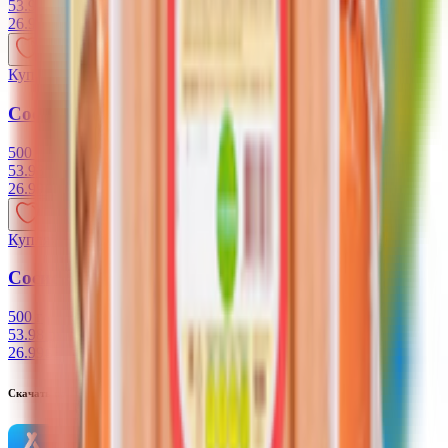
53.98 руб/кг
26.99
BYN
BYN
Купляйце Беларускае
Сосиски «Нежные миньоны»«Vego» в/с
500 г
53.98 руб/кг
26.99
BYN
BYN
Купляйце Беларускае
Сосиски «Докторские»«Vego» в/с
500 г
53.98 руб/кг
26.99
BYN
BYN
Скачать приложение