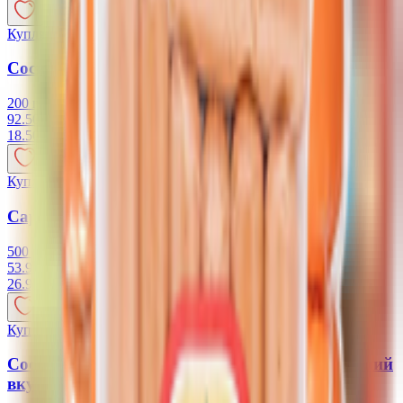
Купляйце Беларускае
Сосиски пшеничные «Delicious Classic» в/с
200 г
92.50 руб/кг
18.50
BYN
BYN
Купляйце Беларускае
Сардельки Пикник «Vego» в/с
500 г
53.98 руб/кг
26.99
BYN
BYN
Купляйце Беларускае
Сосиски пшеничные «Botanik original» «Высший
вкус»