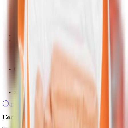
Безглютеновые
Низкобелковые
Масла и соусы
Сахарозаменитель
Сиропы и пекмезы
Пасты и урбечи
Полезный перекус
Батончики, пастила, пюре
Паштеты, Хумусы
Чипсы, Снеки, Хлебцы
Сладости для радости
Леденцы, конфеты, шоколад
Печенье, пряники
Хлеб
›
Не Мясо
›
Сосиски, Сардельки
Сосиски, Сардельки
10
товаров