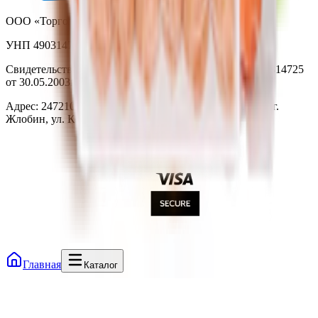
ООО «Торговая сеть «Продмир»
УНП 490314725
Свидетельство о государственной регистрации № 490314725
от 30.05.2003г выдано Гомельским облисполкомом
Адрес: 247210, Республика Беларусь, Гомельская обл., г.
Жлобин, ул. Козлова 2-А
Главная
Каталог