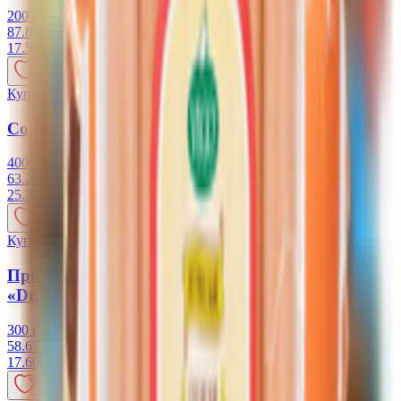
200 г
87.85 руб/кг
17.57
BYN
BYN
Купляйце Беларускае
Сосиски Вего Чикен «Vego»
400 г
63.23 руб/кг
25.29
BYN
BYN
Купляйце Беларускае
Продукт растительный Сосиски «Пражские»
«Dr. GRÜN»
300 г
58.67 руб/кг
17.60
BYN
BYN