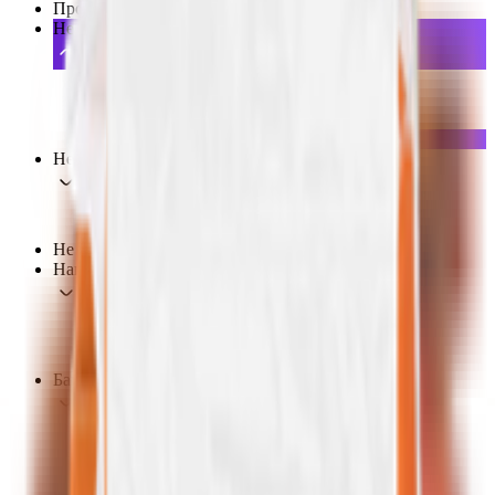
Продукция Vegetus
Не Мясо
Джерки
Колбаса, ветчина
НеМясные полуфабрикаты
Сосиски, Сардельки
Не Молоко
Йогурты и кремы
Растительное молоко и сливки
Не Рыба
Напитки
Вода, соки, комбуча
Не Кофе
Растворимые напитки
Бакалея
Крупы и бобовые
Макароны