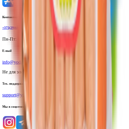
Контактный телефон
+375(29)6875999
Пн-Пт: 8:00 - 17:00
E-mail
info@yoda.by
Не для электронных обращений
Тех. поддержка
support@yoda.by
Мы в соцсетях