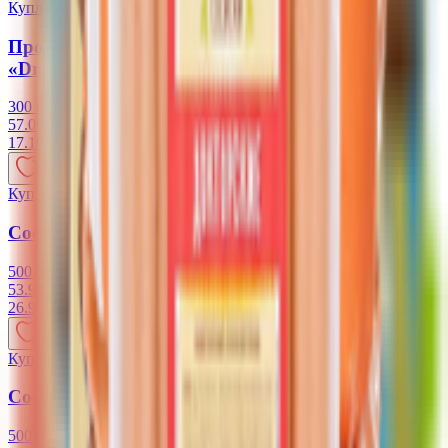
Купляйце Беларускае
Продукт растительный Сосиски «С грибами»
«Dr. Grün»
300 г
57.00 руб/кг
17.10
BYN
BYN
Купляйце Беларускае
Сосиски копченые «Vego» в/с
500 г
53.98 руб/кг
26.99
BYN
BYN
Купляйце Беларускае
Сосиски «Нежные»«Vego» в/с
500 г